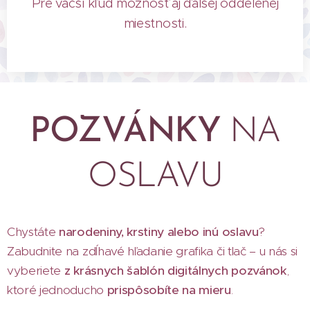
Pre väčší kľud možnosť aj ďalšej oddelenej
miestnosti.
POZVÁNKY
NA
OSLAVU
Chystáte
narodeniny, krstiny alebo inú oslavu
?
Zabudnite na zdĺhavé hľadanie grafika či tlač – u nás si
vyberiete
z krásnych šablón digitálnych pozvánok
,
ktoré jednoducho
prispôsobíte na mieru
.