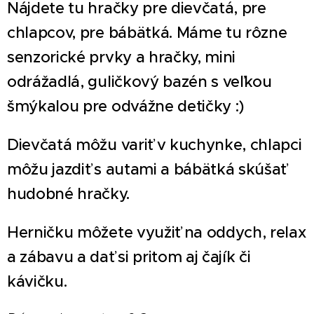
Nájdete tu hračky pre dievčatá, pre
chlapcov, pre bábätká. Máme tu rôzne
senzorické prvky a hračky, mini
odrážadlá, guličkový bazén s veľkou
šmýkalou pre odvážne detičky :)
Dievčatá môžu variť v kuchynke, chlapci
môžu jazdiť s autami a bábätká skúšať
hudobné hračky.
Herničku môžete využiť na oddych, relax
a zábavu a dať si pritom aj čajík či
kávičku.